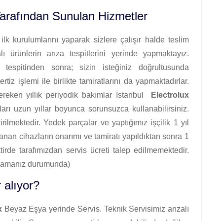
Tarafından Sunulan Hizmetler
lk kurulumlarını yaparak sizlere çalışır halde teslim
ürünlerin arıza tespitlerini yerinde yapmaktayız.
tespitinden sonra; sizin isteğiniz doğrultusunda
rtiz işlemi ile birlikte tamiratlarını da yapmaktadırlar.
ereken yıllık periyodik bakımlar İstanbul
Electrolux
ları uzun yıllar boyunca sorunsuzca kullanabilirsiniz.
rilmektedir. Yedek parçalar ve yaptığımız işçilik 1 yıl
alanan cihazların onarımı ve tamiratı yapıldıktan sonra 1
ktirde tarafımızdan servis ücreti talep edilmemektedir.
anmamanız durumunda)
 alıyor?
x
Beyaz Eşya yerinde Servis. Teknik Servisimiz arızalı