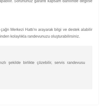
yapabilir. Sorununuz garanti kapsam dahilinde değilse
ağrı Merkezi Hattı'nı arayarak bilgi ve destek alabilir
den kolaylıkla randevunuzu oluşturabilirsiniz.
zlı şekilde birlikte çözebilir, servis randevusu