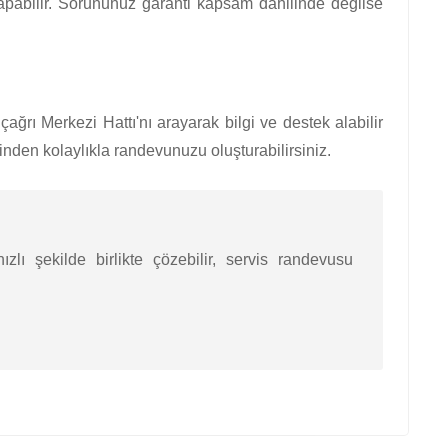
yapabilir. Sorununuz garanti kapsam dahilinde değilse
rı Merkezi Hattı'nı arayarak bilgi ve destek alabilir
den kolaylıkla randevunuzu oluşturabilirsiniz.
zlı şekilde birlikte çözebilir, servis randevusu