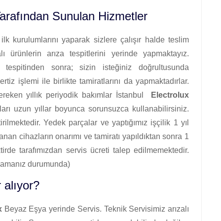
Tarafından Sunulan Hizmetler
lk kurulumlarını yaparak sizlere çalışır halde teslim
ürünlerin arıza tespitlerini yerinde yapmaktayız.
tespitinden sonra; sizin isteğiniz doğrultusunda
rtiz işlemi ile birlikte tamiratlarını da yapmaktadırlar.
ereken yıllık periyodik bakımlar İstanbul
Electrolux
ları uzun yıllar boyunca sorunsuzca kullanabilirsiniz.
rilmektedir. Yedek parçalar ve yaptığımız işçilik 1 yıl
alanan cihazların onarımı ve tamiratı yapıldıktan sonra 1
ktirde tarafımızdan servis ücreti talep edilmemektedir.
anmamanız durumunda)
 alıyor?
x
Beyaz Eşya yerinde Servis. Teknik Servisimiz arızalı