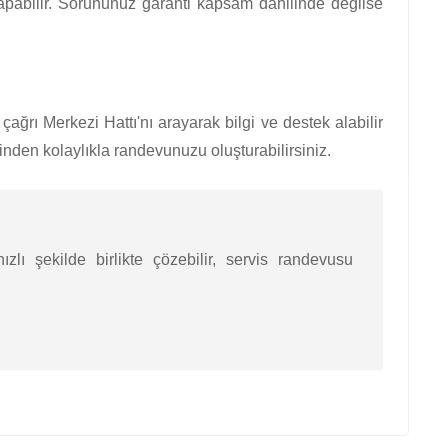
yapabilir. Sorununuz garanti kapsam dahilinde değilse
ağrı Merkezi Hattı'nı arayarak bilgi ve destek alabilir
den kolaylıkla randevunuzu oluşturabilirsiniz.
zlı şekilde birlikte çözebilir, servis randevusu