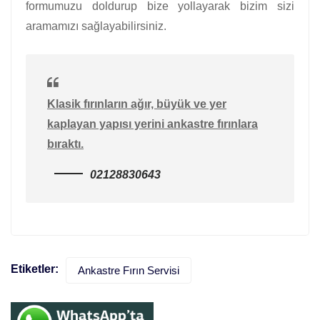
formumuzu doldurup bize yollayarak bizim sizi
aramamızı sağlayabilirsiniz.
Klasik fırınların ağır, büyük ve yer
kaplayan yapısı yerini ankastre fırınlara
bıraktı.
02128830643
Etiketler:
Ankastre Fırın Servisi