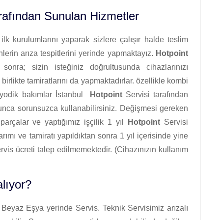
rafından Sunulan Hizmetler
lk kurulumlarını yaparak sizlere çalışır halde teslim
erin arıza tespitlerini yerinde yapmaktayız.
Hotpoint
 sonra; sizin isteğiniz doğrultusunda cihazlarınızı
 birlikte tamiratlarını da yapmaktadırlar. özellikle kombi
riyodik bakımlar İstanbul
Hotpoint
Servisi tarafından
oyunca sorunsuzca kullanabilirsiniz. Değişmesi gereken
k parçalar ve yaptığımız işçilik 1 yıl
Hotpoint
Servisi
arımı ve tamiratı yapıldıktan sonra 1 yıl içerisinde yine
servis ücreti talep edilmemektedir. (Cihazınızın kullanım
alıyor?
Beyaz Eşya yerinde Servis. Teknik Servisimiz arızalı