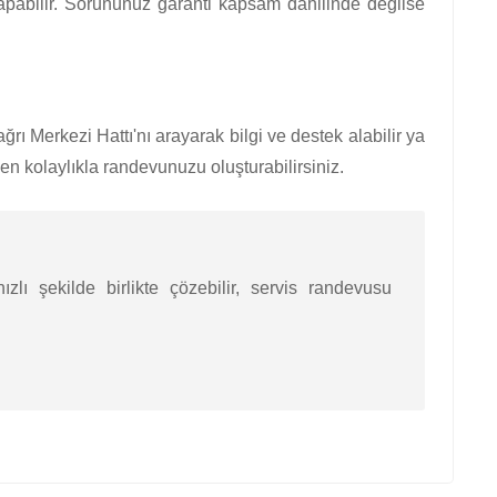
yapabilir. Sorununuz garanti kapsam dahilinde değilse
ı Merkezi Hattı'nı arayarak bilgi ve destek alabilir ya
 kolaylıkla randevunuzu oluşturabilirsiniz.
zlı şekilde birlikte çözebilir, servis randevusu