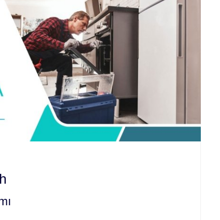
ih
ımı