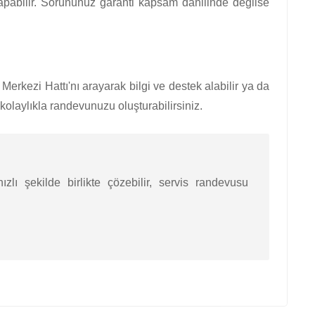
yapabilir. Sorununuz garanti kapsam dahilinde değilse
erkezi Hattı'nı arayarak bilgi ve destek alabilir ya da
laylıkla randevunuzu oluşturabilirsiniz.
zlı şekilde birlikte çözebilir, servis randevusu