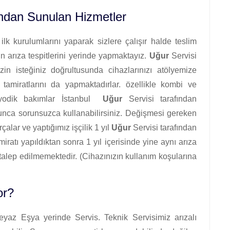
ından Sunulan Hizmetler
lk kurulumlarını yaparak sizlere çalışır halde teslim
n arıza tespitlerini yerinde yapmaktayız.
Uğur
Servisi
zin isteğiniz doğrultusunda cihazlarınızı atölyemize
e tamiratlarını da yapmaktadırlar. özellikle kombi ve
riyodik bakımlar İstanbul
Uğur
Servisi tarafından
oyunca sorunsuzca kullanabilirsiniz. Değişmesi gereken
rçalar ve yaptığımız işçilik 1 yıl
Uğur
Servisi tarafından
miratı yapıldıktan sonra 1 yıl içerisinde yine aynı arıza
ti talep edilmemektedir. (Cihazınızın kullanım koşularına
or?
yaz Eşya yerinde Servis. Teknik Servisimiz arızalı