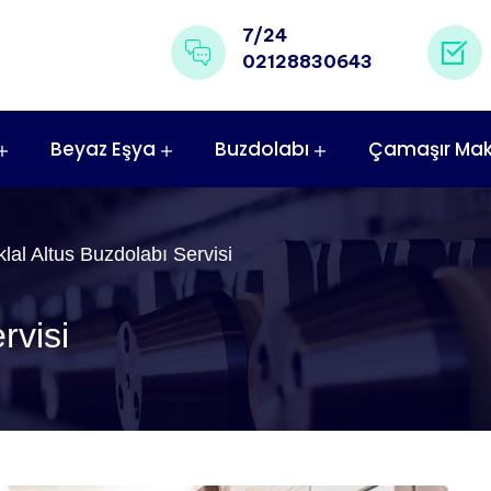
7/24
02128830643
Beyaz Eşya
Buzdolabı
Çamaşır Mak
iklal Altus Buzdolabı Servisi
rvisi