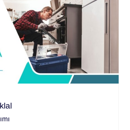
klal
rımı