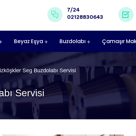
7/24
02128830643
Beyaz Eşya
Buzdolabı
Çamaşır Mak
zköşkler Seg Buzdolabı Servisi
bı Servisi