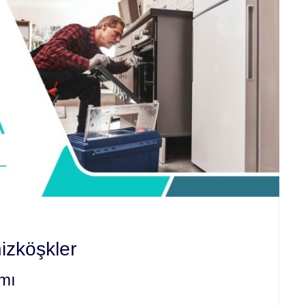
izköşkler
ımı