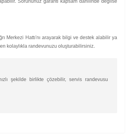
yapabilir. Sorununuz garanti kapsam dahilinde değilse
 Merkezi Hattı'nı arayarak bilgi ve destek alabilir ya
 kolaylıkla randevunuzu oluşturabilirsiniz.
zlı şekilde birlikte çözebilir, servis randevusu