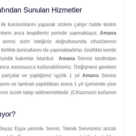
fından Sunulan Hizmetler
lk kurulumlarını yaparak sizlere çalışır halde teslim
erin arıza tespitlerini yerinde yapmaktayız.
Amana
 sonra; sizin isteğiniz doğrultusunda cihazlarınızı
 birlikte tamiratlarını da yapmaktadırlar. özellikle kombi
riyodik bakımlar İstanbul
Amana
Servisi tarafından
oyunca sorunsuzca kullanabilirsiniz. Değişmesi gereken
ek parçalar ve yaptığımız işçilik 1 yıl
Amana
Servisi
arımı ve tamiratı yapıldıktan sonra 1 yıl içerisinde yine
servis ücreti talep edilmemektedir. (Cihazınızın kullanım
ıyor?
eyaz Eşya yerinde Servis. Teknik Servisimiz arızalı