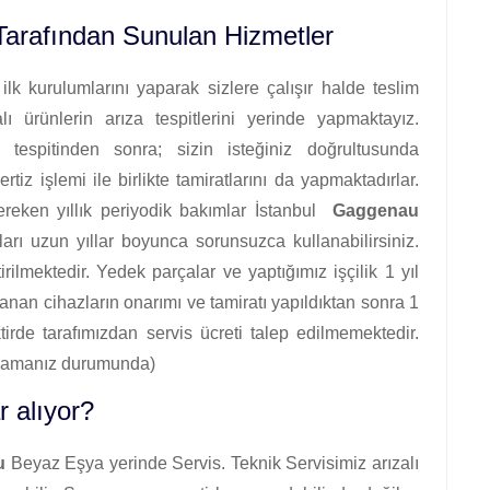
arafından Sunulan Hizmetler
lk kurulumlarını yaparak sizlere çalışır halde teslim
ürünlerin arıza tespitlerini yerinde yapmaktayız.
tespitinden sonra; sizin isteğiniz doğrultusunda
rtiz işlemi ile birlikte tamiratlarını da yapmaktadırlar.
reken yıllık periyodik bakımlar İstanbul
Gaggenau
ları uzun yıllar boyunca sorunsuzca kullanabilirsiniz.
rilmektedir. Yedek parçalar ve yaptığımız işçilik 1 yıl
alanan cihazların onarımı ve tamiratı yapıldıktan sonra 1
ktirde tarafımızdan servis ücreti talep edilmemektedir.
anmamanız durumunda)
 alıyor?
u
Beyaz Eşya yerinde Servis. Teknik Servisimiz arızalı