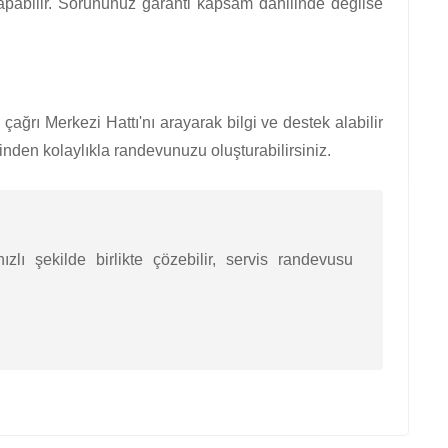
yapabilir. Sorununuz garanti kapsam dahilinde değilse
ğrı Merkezi Hattı'nı arayarak bilgi ve destek alabilir
den kolaylıkla randevunuzu oluşturabilirsiniz.
zlı şekilde birlikte çözebilir, servis randevusu